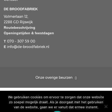
DE BROODFABRIEK
Volmerlaan 12,
2288 GD Rijswijk
Routebeschrijving
Openingstijden & feestdagen
070 - 307 59 00
T
info@de-broodfabriek.nl
E
Onze overige beurzen
© Patchwork & Quiltdagen
We gebruiken cookies om ervoor te zorgen dat onze website
zo soepel mogelijk draait. Als je doorgaat met het gebruiken
van de website, gaan we er vanuit dat ermee instemt.