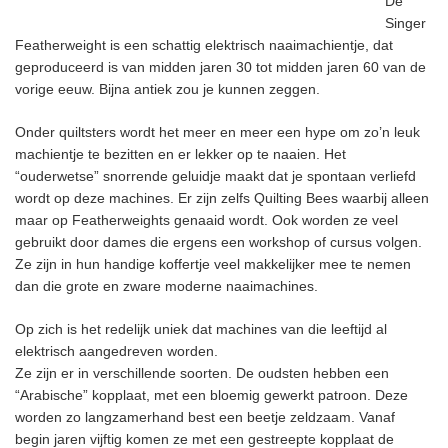
De
Singer
Featherweight is een schattig elektrisch naaimachientje, dat
geproduceerd is van midden jaren 30 tot midden jaren 60 van de
vorige eeuw. Bijna antiek zou je kunnen zeggen.
Onder quiltsters wordt het meer en meer een hype om zo’n leuk
machientje te bezitten en er lekker op te naaien. Het
“ouderwetse” snorrende geluidje maakt dat je spontaan verliefd
wordt op deze machines. Er zijn zelfs Quilting Bees waarbij alleen
maar op Featherweights genaaid wordt. Ook worden ze veel
gebruikt door dames die ergens een workshop of cursus volgen.
Ze zijn in hun handige koffertje veel makkelijker mee te nemen
dan die grote en zware moderne naaimachines.
Op zich is het redelijk uniek dat machines van die leeftijd al
elektrisch aangedreven worden.
Ze zijn er in verschillende soorten. De oudsten hebben een
“Arabische” kopplaat, met een bloemig gewerkt patroon. Deze
worden zo langzamerhand best een beetje zeldzaam. Vanaf
begin jaren vijftig komen ze met een gestreepte kopplaat de