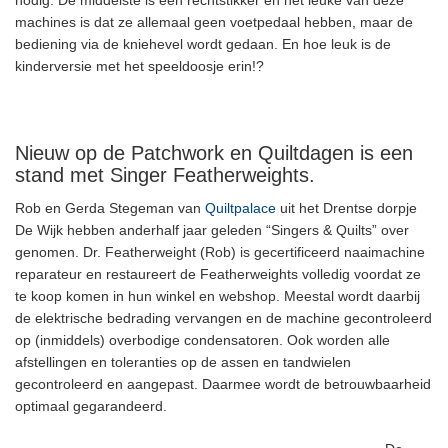
nodig. De middelste is een rechtstikker en het leuke van deze
machines is dat ze allemaal geen voetpedaal hebben, maar de
bediening via de kniehevel wordt gedaan. En hoe leuk is de
kinderversie met het speeldoosje erin!?
Nieuw op de Patchwork en Quiltdagen is een
stand met Singer Featherweights.
Rob en Gerda Stegeman van
Quiltpalace
uit het Drentse dorpje
De Wijk hebben anderhalf jaar geleden “Singers & Quilts” over
genomen. Dr. Featherweight (Rob) is gecertificeerd naaimachine
reparateur en restaureert de Featherweights volledig voordat ze
te koop komen in hun winkel en webshop. Meestal wordt daarbij
de elektrische bedrading vervangen en de machine gecontroleerd
op (inmiddels) overbodige condensatoren. Ook worden alle
afstellingen en toleranties op de assen en tandwielen
gecontroleerd en aangepast. Daarmee wordt de betrouwbaarheid
optimaal gegarandeerd.