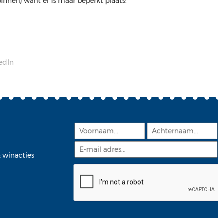
pinnen) want er is maar beperkt plaats!
edIn
 winacties