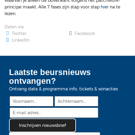
waarvan je alleen de bovenkant volgens het patchwork-
principe maakt. Alle 7 fases zijn stap voor stap
hier
na te
lezen.
Delen via:
Twitter
Facebook
LinkedIn
Laatste beursnieuws
ontvangen?
Ontvang data & programma info, tickets & winacties